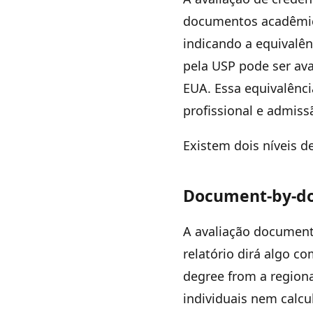
documentos acadêmicos
indicando a equivalê
pela USP pode ser av
EUA. Essa equivalênc
profissional e admis
Existem dois níveis d
Document-by-do
A avaliação document
relatório dirá algo c
degree from a regional
individuais nem calcu