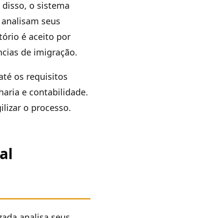
 disso, o sistema
e analisam seus
ório é aceito por
ncias de imigração.
até os requisitos
aria e contabilidade.
ilizar o processo.
al
zada analisa seus