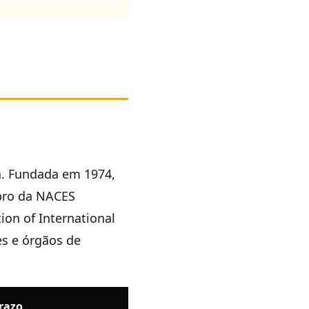
á. Fundada em 1974,
mbro da NACES
tion of International
es e órgãos de
razo