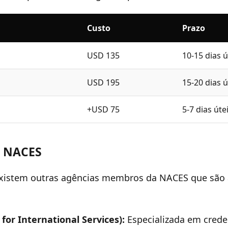
Custo
Prazo
USD 135
10-15 dias ú
USD 195
15-20 dias ú
+USD 75
5-7 dias úte
s NACES
xistem outras agências membros da NACES que são a
for International Services):
Especializada em crede