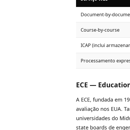
Document-by-docume
Course-by-course
ICAP (inclui armazenam
Processamento expre
ECE — Education
A ECE, fundada em 19
avaliação nos EUA. T
universidades do Mid
state boards de enge