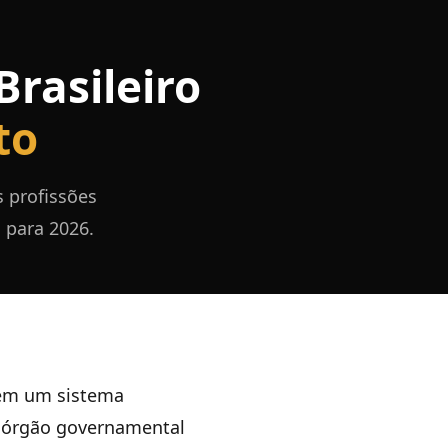
rasileiro
to
s profissões
 para 2026.
uem um sistema
m órgão governamental