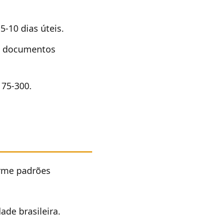
5-10 dias úteis.
m documentos
175-300.
orme padrões
de brasileira.