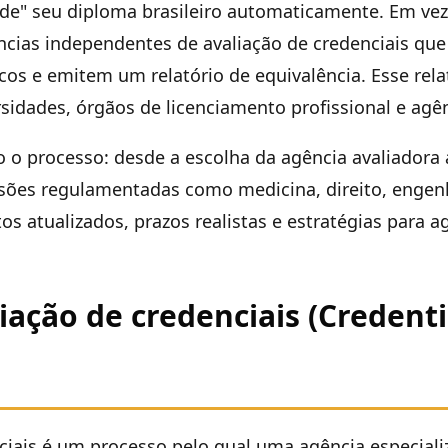
lide" seu diploma brasileiro automaticamente. Em vez
ncias independentes de avaliação de credenciais qu
 e emitem um relatório de equivalência. Esse relat
idades, órgãos de licenciamento profissional e agê
o o processo: desde a escolha da agência avaliadora 
ssões regulamentadas como medicina, direito, engenh
os atualizados, prazos realistas e estratégias para ag
iação de credenciais (Credenti
ciais é um processo pelo qual uma agência especiali