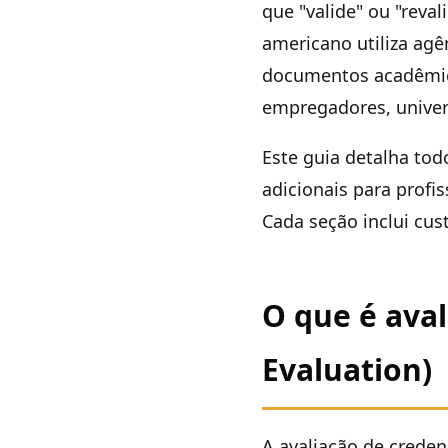
que "valide" ou "reva
americano utiliza agê
documentos acadêmicos
empregadores, univers
Este guia detalha tod
adicionais para profi
Cada seção inclui cust
O que é aval
Evaluation)
A avaliação de creden