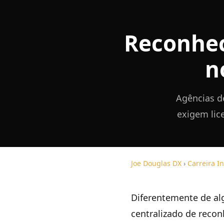
Reconhec
n
Agências de
exigem lic
Joe Douglas DX
›
Carreira I
Diferentemente de al
centralizado de reco