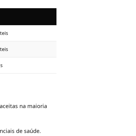
teis
teis
is
ceitas na maioria
nciais de saúde.