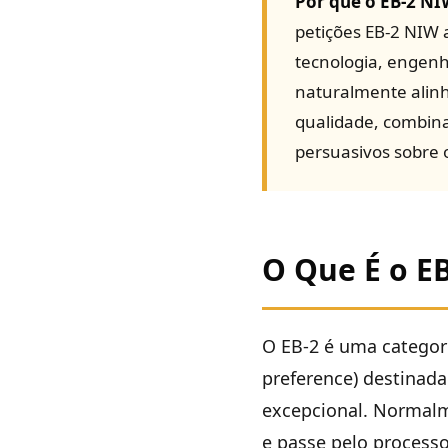
Por que o EB-2 NIW
petições EB-2 NIW 
tecnologia, engenh
naturalmente alinh
qualidade, combin
persuasivos sobre 
O Que É o E
O EB-2 é uma catego
preference) destinada
excepcional. Normalm
e passe pelo process