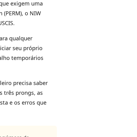
d que exigem uma
on (PERM), o NIW
USCIS.
para qualquer
ciar seu próprio
balho temporários
eiro precisa saber
s três prongs, as
sta e os erros que