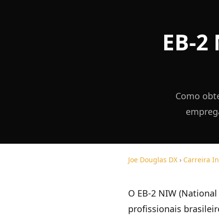
EB-2 
Como obte
emprega
Joe Douglas DX
›
Carreira I
O EB-2 NIW (National 
profissionais brasile