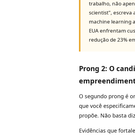
trabalho, não apen
scientist", escrev
machine learning a
EUA enfrentam cus
redução de 23% em 
Prong 2: O cand
empreendiment
O segundo prong é on
que você especificame
propõe. Não basta diz
Evidências que fortal