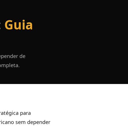
:
Guia
epender de
ompleta.
ratégica para
ericano sem depender