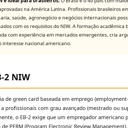
 é ideal para brasileiros:
O Brasil é o 4o país com mai
aprovadas na América Latina. Profissionais brasileiros 
aria, saúde, agronegócio e negócios internacionais pos
ados com os requisitos do NIW. A formação acadêmica br
ada com experiência em mercados emergentes, cria ar
o interesse nacional americano.
B-2 NIW
ria de green card baseada em emprego (employment
 a profissionais com grau avançado (mestrado ou sup
ente, o EB-2 exige que um empregador americano p
o de PERM (Program Electronic Review Management),