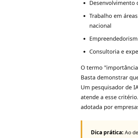
Desenvolvimento d
Trabalho em áreas
nacional
Empreendedorismo
Consultoria e exp
O termo "importância 
Basta demonstrar que
Um pesquisador de IA 
atende a esse critér
adotada por empresas 
Dica prática:
Ao de