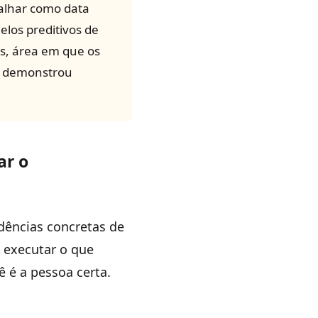
balhar como data
los preditivos de
s, área em que os
á demonstrou
ar o
dências concretas de
 executar o que
ê é a pessoa certa.