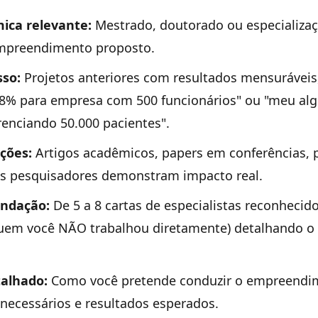
ica relevante:
Mestrado, doutorado ou especializa
empreendimento proposto.
sso:
Projetos anteriores com resultados mensuráveis
8% para empresa com 500 funcionários" ou "meu alg
renciando 50.000 pacientes".
ações:
Artigos acadêmicos, papers em conferências, p
os pesquisadores demonstram impacto real.
endação:
De 5 a 8 cartas de especialistas reconhecid
uem você NÃO trabalhou diretamente) detalhando o
talhado:
Como você pretende conduzir o empreendi
 necessários e resultados esperados.