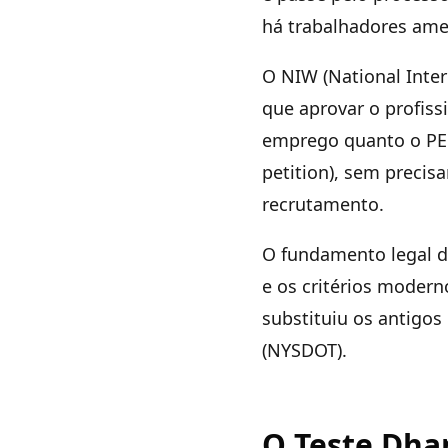
há trabalhadores amer
O NIW (National Inte
que aprovar o profiss
emprego quanto o PERM
petition), sem precis
recrutamento.
O fundamento legal do
e os critérios modern
substituiu os antigos
(NYSDOT).
O Teste Dha