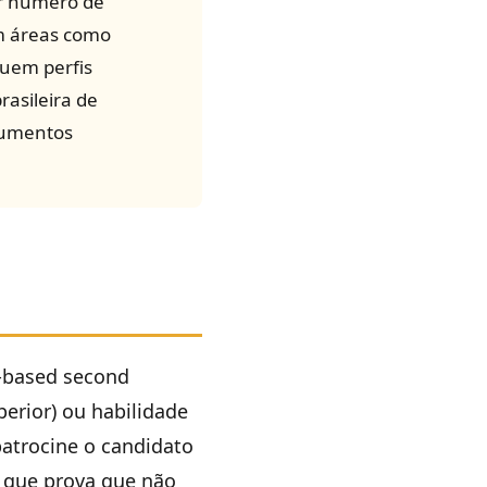
or número de
em áreas como
suem perfis
asileira de
gumentos
-based second
erior) ou habilidade
atrocine o candidato
 que prova que não