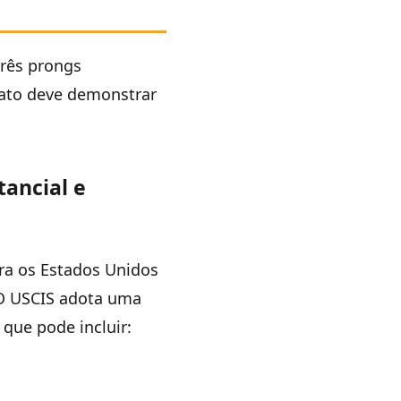
três prongs
dato deve demonstrar
ancial e
ara os Estados Unidos
 O USCIS adota uma
que pode incluir: